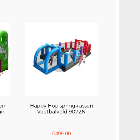
en
Happy Hop springkussen
an
Voetbalveld 9072N
€
499.00