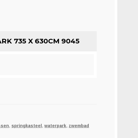
K 735 X 630CM 9045
ssen
,
springkasteel
,
waterpark
,
zwembad