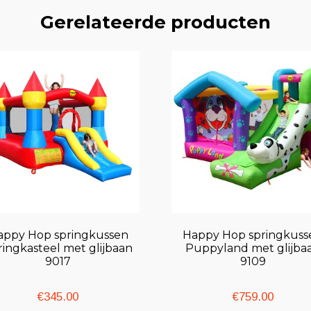
Gerelateerde producten
appy Hop springkussen
Happy Hop springkuss
ringkasteel met glijbaan
Puppyland met glijba
9017
9109
€
345.00
€
759.00