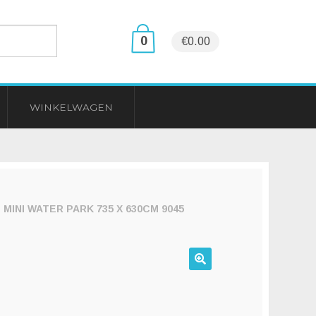
0
€0.00
WINKELWAGEN
NI WATER PARK 735 X 630CM 9045