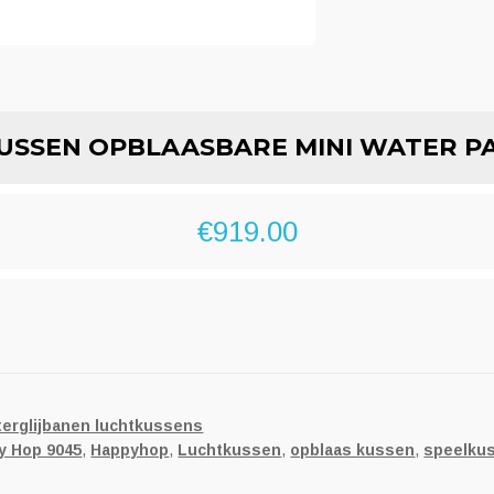
USSEN OPBLAASBARE MINI WATER PAR
€
919.00
erglijbanen luchtkussens
y Hop 9045
,
Happyhop
,
Luchtkussen
,
opblaas kussen
,
speelku