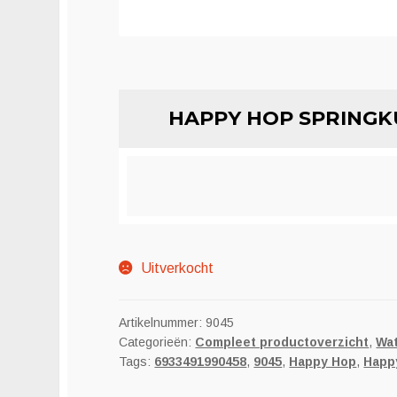
HAPPY HOP SPRINGK
Uitverkocht
Artikelnummer:
9045
Categorieën:
Compleet productoverzicht
,
Wat
Tags:
6933491990458
,
9045
,
Happy Hop
,
Happ