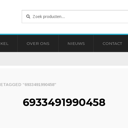
Zoeken
Zoeken
naar:
KEL
OVER ONS
NIEUWS
CONTACT
TAGGED “6933491990458”
6933491990458