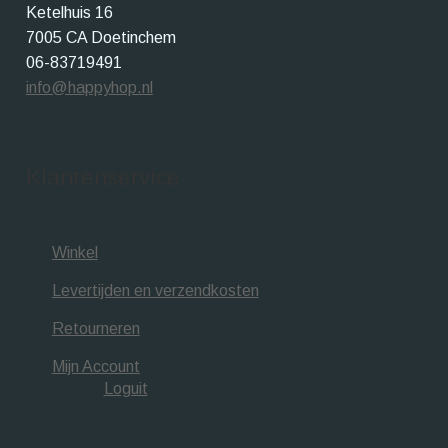
Ketelhuis 16
7005 CA Doetinchem
06-83719491
info@happyhop.nl
Klantenservice
Winkel
Levertijden en verzendkosten
Retourneren
Mijn Account
Loguit