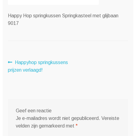
Happy Hop springkussen Springkasteel met glijbaan
9017
Bericht
Vorig
Happyhop springkussens
bericht:
prijzen verlaagd!
navigatie
Geef een reactie
Je e-mailadres wordt niet gepubliceerd.
Vereiste
velden zijn gemarkeerd met
*