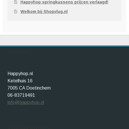
Happyhop springkussens prijzen verlaagd!
Welkom bij Shopvlug.nl
Contact
Happyhop.nl
Ketelhuis 16
7005 CA Doetinchem
06-83719491
info@happyhop.nl
Klantenservice