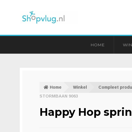
Ga
Ga
door
naar
naar
de
navigatie
inhoud
HOME
WIN
Home
Winkel
Compleet produ
STORMBAAN 9063
Happy Hop spri