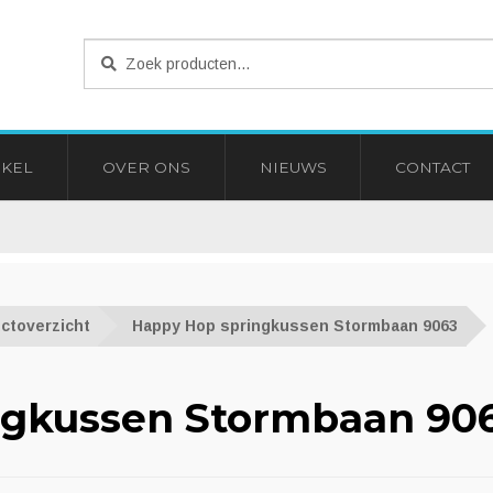
Zoeken
Zoeken
naar:
KEL
OVER ONS
NIEUWS
CONTACT
ctoverzicht
Happy Hop springkussen Stormbaan 9063
ngkussen Stormbaan 90