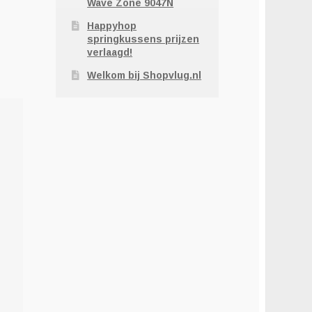
Wave Zone 9047N
Happyhop
springkussens prijzen
verlaagd!
Welkom bij Shopvlug.nl