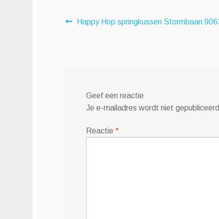
Bericht
Vorig
Happy Hop springkussen Stormbaan 906
bericht:
navigatie
Geef een reactie
Je e-mailadres wordt niet gepubliceerd
Reactie
*