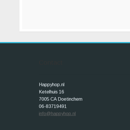
Contact
Happyhop.nl
Ketelhuis 16
7005 CA Doetinchem
06-83719491
info@happyhop.nl