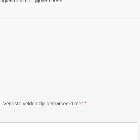
ingkasteel met glijbaan 9058
.
Vereiste velden zijn gemarkeerd met
*