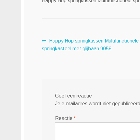
Happy Hop springkussen Multifunctionele spr
Bericht
Vorig
Happy Hop springkussen Multifunctionele
bericht:
springkasteel met glijbaan 9058
navigatie
Geef een reactie
Je e-mailadres wordt niet gepubliceerd
Reactie
*