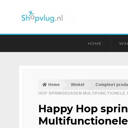
Ga
Ga
door
naar
naar
de
navigatie
inhoud
HOME
WIN
Home
Winkel
Compleet produ
HOP SPRINGKUSSEN MULTIFUNCTIONELE 
Happy Hop spri
Multifunctionel