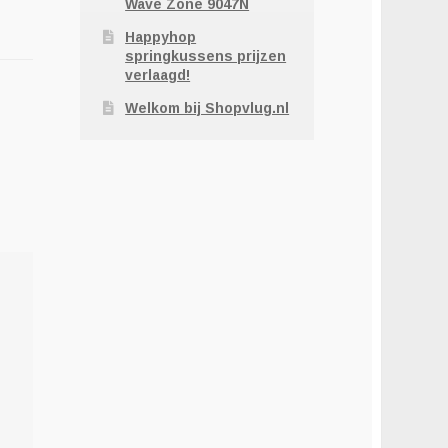
Wave Zone 9047N
Happyhop
springkussens prijzen
verlaagd!
Welkom bij Shopvlug.nl