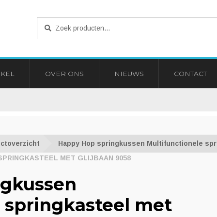
Zoeken
Zoeken
naar:
KEL
OVER ONS
NIEUWS
CONTACT
ctoverzicht
Happy Hop springkussen Multifunctionele spri
SPRINGKASTEEL MET GLIJBAAN 9058
ngkussen
e springkasteel met