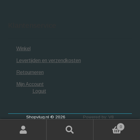
Klantenservice
Winkel
Levertijden en verzendkosten
Retourneren
Mijn Account
Loguit
Shopvlug.nl © 2026
Powered by: V8
0
Zoeken
Zoeken