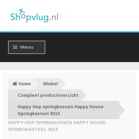
Ga
Ga
door
naar
naar
de
navigatie
inhoud
Menu
Home
Winkel
Home
Winkel
Over ons
Compleet productoverzicht
Happy Hop springkussen Happy House
Nieuws
Springkasteel 9315
HAPPY HOP SPRINGKUSSEN HAPPY HOUSE
Contact
SPRINGKASTEEL 9315