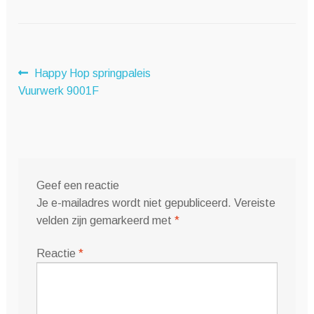
Bericht
Vorig
Happy Hop springpaleis
bericht:
Vuurwerk 9001F
navigatie
Geef een reactie
Je e-mailadres wordt niet gepubliceerd.
Vereiste
velden zijn gemarkeerd met
*
Reactie
*