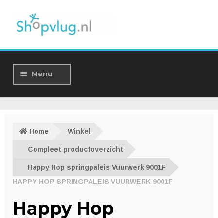
Ga
Ga
door
naar
naar
de
navigatie
inhoud
Menu
Home
Winkel
Home
Winkel
Over ons
Compleet productoverzicht
Happy Hop springpaleis Vuurwerk 9001F
Nieuws
HAPPY HOP SPRINGPALEIS VUURWERK 9001F
Contact
Happy Hop