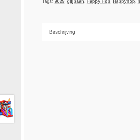
Tags:
9029
,
glijbaan
,
Happy Hop
,
Happyhop
,
Beschrijving