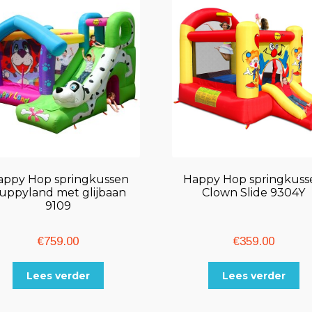
appy Hop springkussen
Happy Hop springkuss
uppyland met glijbaan
Clown Slide 9304Y
9109
€
759.00
€
359.00
Lees verder
Lees verder