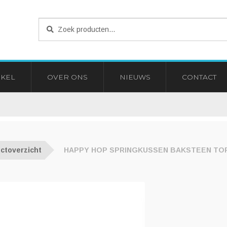
Zoeken
Zoeken
naar:
KEL
OVER ONS
NIEUWS
CONTACT
ctoverzicht
HAPPY HOP SPRINGKUSSEN BAKSTEEN TO