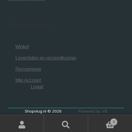
Klantenservice
Winkel
Levertijden en verzendkosten
Retourneren
Mijn Account
Loguit
Shopvlug.nl © 2026
Powered by: V8
0
Zoeken
Zoeken