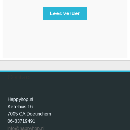
Lees verder
Contact
Happyhop.nl
Ketelhuis 16
7005 CA Doetinchem
06-83719491
info@happyhop.nl