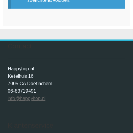
zoekcriteria voldoen.
Winkelwagen
Contact
Happyhop.nl
Ketelhuis 16
7005 CA Doetinchem
06-83719491
info@happyhop.nl
Klantenservice