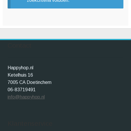
zoekcriteria voldoen.
Winkelwagen
Contact
Happyhop.nl
Ketelhuis 16
7005 CA Doetinchem
06-83719491
info@happyhop.nl
Klantenservice